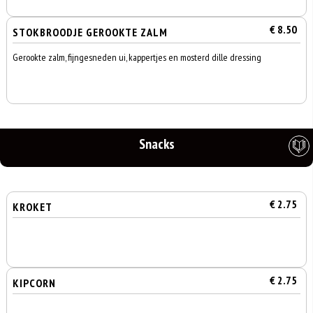
€ 8.50
STOKBROODJE GEROOKTE ZALM
Gerookte zalm, fijngesneden ui, kappertjes en mosterd dille dressing
Snacks
€ 2.75
KROKET
€ 2.75
KIPCORN