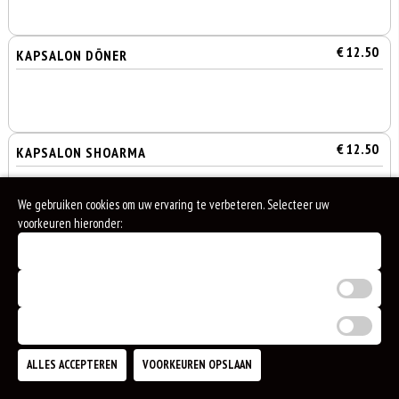
€ 12.50
KAPSALON DÖNER
€ 12.50
KAPSALON SHOARMA
We gebruiken cookies om uw ervaring te verbeteren. Selecteer uw
voorkeuren hieronder:
€ 14.50
KAPSALON GAMBAS
Noodzakelijke cookies (verplicht)
Analytische cookies
Marketing cookies
0
€ 11.00
KAPSALON FALAFEL
€ 0,00
ALLES ACCEPTEREN
VOORKEUREN OPSLAAN