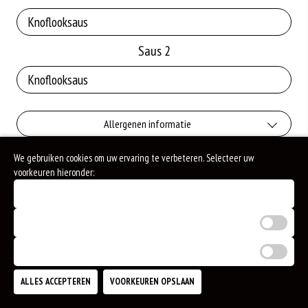
Saus 2
Allergenen informatie
We gebruiken cookies om uw ervaring te verbeteren. Selecteer uw
Geen aangegeven allergenen.
voorkeuren hieronder:
Noodzakelijke cookies (verplicht)
Analytische cookies
Marketing cookies
ALLES ACCEPTEREN
VOORKEUREN OPSLAAN
TOEVOEGEN