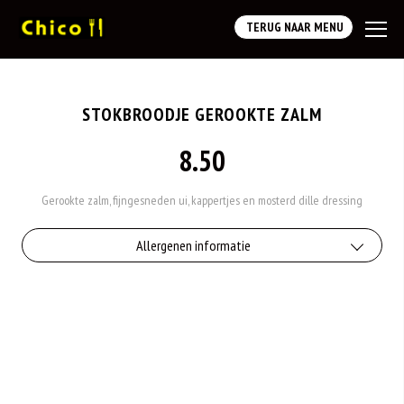
TERUG NAAR MENU
STOKBROODJE GEROOKTE ZALM
8.50
Gerookte zalm, fijngesneden ui, kappertjes en mosterd dille dressing
Allergenen informatie
Geen aangegeven allergenen.