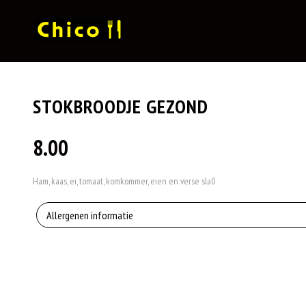
STOKBROODJE GEZOND
8.00
Ham, kaas, ei, tomaat, komkommer, eien en verse sla0
Allergenen informatie
Geen aangegeven allergenen.