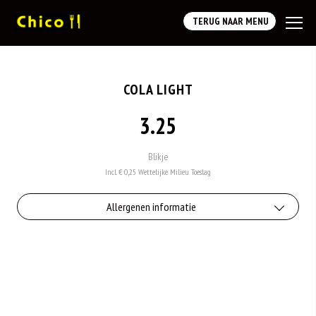
TERUG NAAR MENU
COLA LIGHT
3.25
Blikje
Incl. € 0,25 Wettelijke Milieu Toeslag
Allergenen informatie
Geen aangegeven allergenen.