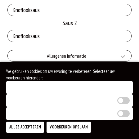
Saus 2
Allergenen informatie
We gebruiken cookies om uw ervaring te verbeteren. Selecteer uw
Geen aangegeven allergenen.
voorkeuren hieronder:
Noodzakelijke cookies (verplicht)
Analytische cookies
Marketing cookies
ALLES ACCEPTEREN
VOORKEUREN OPSLAAN
TOEVOEGEN