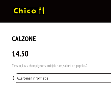
CALZONE
14.50
Tomaat, kaas, champignons, artisjok, ham, salami en paprika.0
Allergenen informatie
Geen aangegeven allergenen.