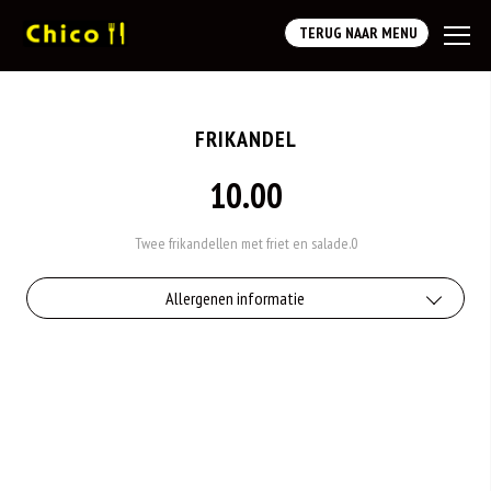
TERUG NAAR MENU
FRIKANDEL
10.00
Twee frikandellen met friet en salade.0
Allergenen informatie
Geen aangegeven allergenen.